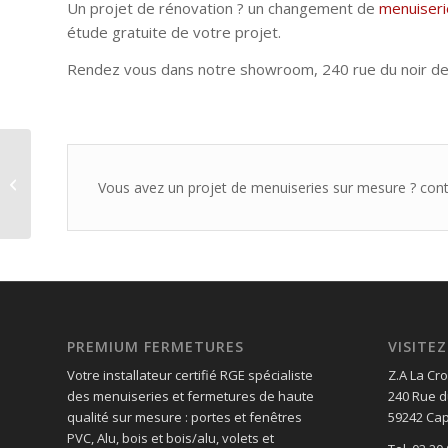
Un projet de rénovation ? un changement de
menuiseri
étude gratuite de votre projet.
Rendez vous dans notre showroom, 240 rue du noir de
Rénovation complète
Vous avez un projet de menuiseries sur mesure ? con
de menuiseries
PREMIUM FERMETURES
VISIT
Votre installateur certifié RGE spécialiste
Z.A La Cro
des menuiseries et fermetures de haute
240 Rue d
qualité sur mesure : portes et fenêtres
59242 Cap
PVC, Alu, bois et bois/alu, volets et