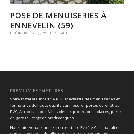
POSE DE MENUISERIES À
ENNEVELIN (59)
FENÊTRE BOIS ALU
,
,
PORTE BOIS ALU
PREMIUM FERMETURES
Votre installateur certifié RGE spécialiste des menuiseries et
fermetures de haute qualité sur mesure : portes et fenêtres
PVC, Alu, bois et bois/alu, volets et protections solaires, porte
de garage, Pergolas bioclimatiques.
Nous intervenons au sein du territoire Pévèle Carembault et
dans les environs de Lille, Carvin, Douai, Saint-Amand.