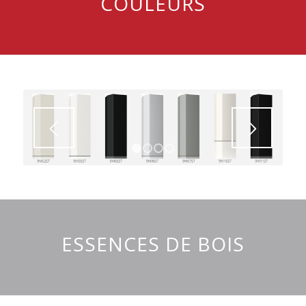
COULEURS
1
2
3
4
ESSENCES DE BOIS