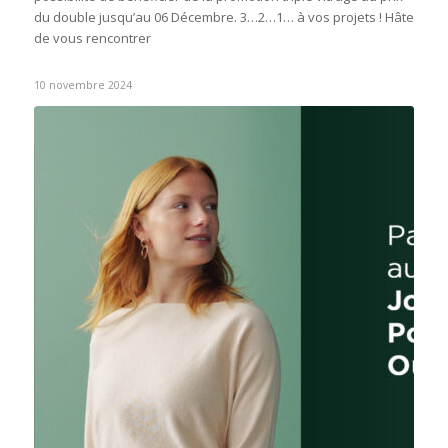
du double jusqu’au 06 Décembre. 3…2…1… à vos projets ! Hâte
de vous rencontrer
10 novembre 2024