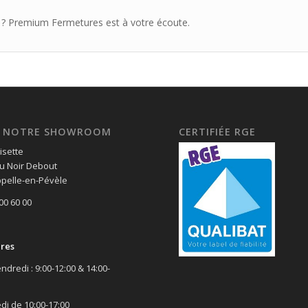
s ? Premium Fermetures est à votre écoute.
EZ NOTRE SHOWROOM
CERTIFIÉE RGE
isette
u Noir Debout
pelle-en-Pévèle
 00 60 00
ires
ndredi : 9:00-12:00 & 14:00-
di de 10:00-17:00