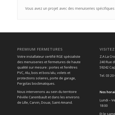
Vous avez un projet avec des menuiseries spécifique
PREMIUM FERMETURES
VISIT
Votre installateur certifié RGE spécialiste
Z.A La Cro
des menuiseries et fermetures de haute
240 Rue d
qualité sur mesure : portes et fenêtres
59242 Cap
PVC, Alu, bois et bois/alu, volets et
Tel. 03 20
protections solaires, porte de garage,
Pergolas bioclimatiques.
Nous intervenons au sein du territoire
Nos hora
Pévèle Carembault et dans les environs
Lundi – Ve
de Lille, Carvin, Douai, Saint-Amand.
18:00
Et le same