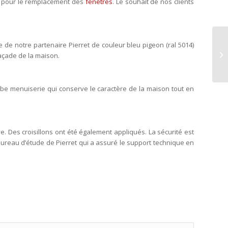
e, pour le remplacement des
fenêtres
. Le souhait de nos clients
de notre partenaire Pierret de couleur bleu pigeon (ral 5014)
façade de la maison.
rbe menuiserie qui conserve le caractère de la maison tout en
. Des croisillons ont été également appliqués. La sécurité est
ureau d’étude de Pierret qui a assuré le support technique en