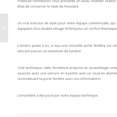
Premium Fermetures vous présente un beau chantier réalisé s
était de conserver le style de l’existant.
Vivre votre pergola
Un vrai exercice de style pour notre équipe commerciale, q
Renson 365 jours par
équipées d’un double vitrage 4/20/4 pour un confort thermique 
an, c’est possible !
L’arrière quant à lui, a reçu une nouvelle porte fenêtre sur
laissant passer un maximum de lumière.
Coté technique, cette fermeture propose un assemblage complex
assurée avec une serrure en 4 points avec un seuil en alumin
reconstituant la porte fenêtre avec nos informations.
L’ensemble a été posé par notre équipe technique.