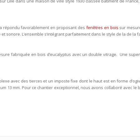
ur Lille dans une maison de ville style 1930 classée bâtiment de Franc
ui a répondu favorablement en proposant des
fenêtres en bois
sur mesure 
et sonore. L’ensemble s’intégrant parfaitement dans le style de la de la 
 mesure fabriquée en bois d’eucalyptus avec un double vitrage. Une supe
e avec des tierces et un imposte fixe dont le haut est en forme d’ogive
ium 13 mm. Pour ce chantier exceptionnel, nous avons collaboré avec le b