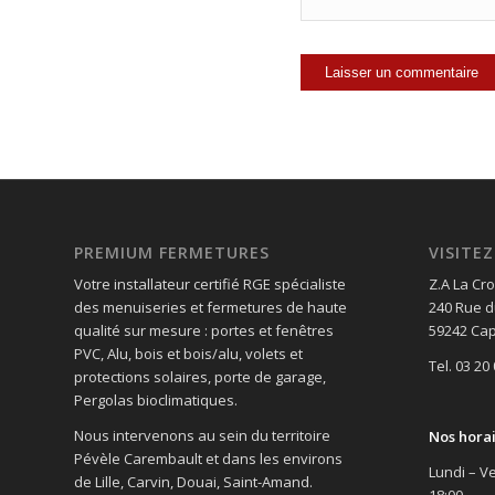
PREMIUM FERMETURES
VISIT
Votre installateur certifié RGE spécialiste
Z.A La Cro
des menuiseries et fermetures de haute
240 Rue d
qualité sur mesure : portes et fenêtres
59242 Cap
PVC, Alu, bois et bois/alu, volets et
Tel. 03 20
protections solaires, porte de garage,
Pergolas bioclimatiques.
Nous intervenons au sein du territoire
Nos hora
Pévèle Carembault et dans les environs
Lundi – Ve
de Lille, Carvin, Douai, Saint-Amand.
18:00