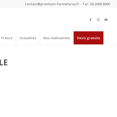
contact@premium-fermetures.fr - Tel : 03.2000.6000
e France
Actualités
Nos réalisations
Devis gratuits
LE