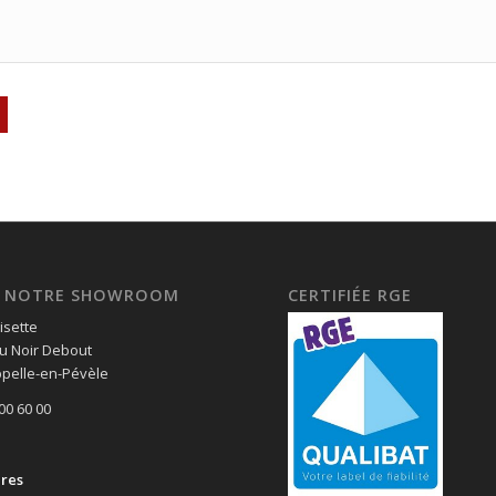
EZ NOTRE SHOWROOM
CERTIFIÉE RGE
isette
u Noir Debout
pelle-en-Pévèle
 00 60 00
ires