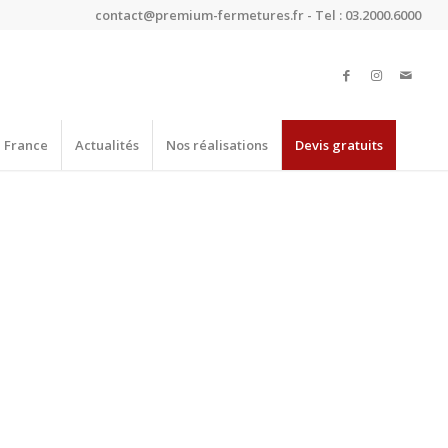
contact@premium-fermetures.fr - Tel : 03.2000.6000
e France
Actualités
Nos réalisations
Devis gratuits