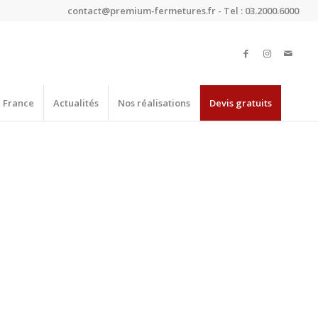
contact@premium-fermetures.fr - Tel : 03.2000.6000
e France
Actualités
Nos réalisations
Devis gratuits