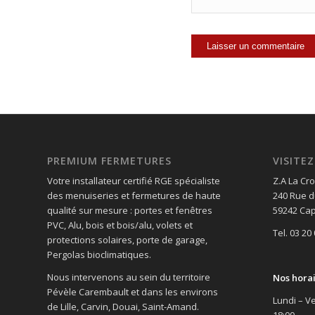
PREMIUM FERMETURES
VISIT
Votre installateur certifié RGE spécialiste
Z.A La Cro
des menuiseries et fermetures de haute
240 Rue d
qualité sur mesure : portes et fenêtres
59242 Cap
PVC, Alu, bois et bois/alu, volets et
Tel. 03 20
protections solaires, porte de garage,
Pergolas bioclimatiques.
Nous intervenons au sein du territoire
Nos hora
Pévèle Carembault et dans les environs
Lundi – Ve
de Lille, Carvin, Douai, Saint-Amand.
18:00