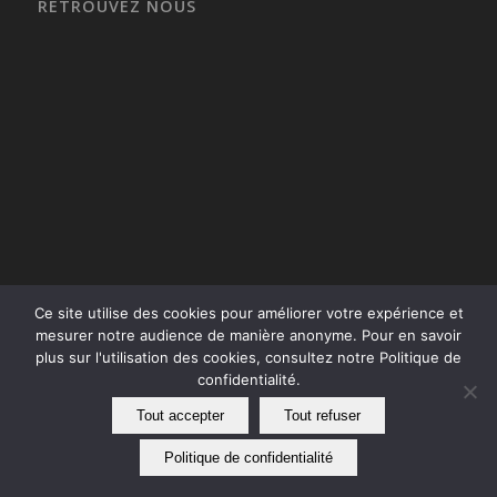
RETROUVEZ NOUS
Ce site utilise des cookies pour améliorer votre expérience et
mesurer notre audience de manière anonyme. Pour en savoir
plus sur l'utilisation des cookies, consultez notre Politique de
confidentialité.
Tout accepter
Tout refuser
Premium Fermetures 2026 - tous droits réservés |
Mentions légales
|
Politique de confidentialité
|
CGV
| -
Enfold Theme by Kriesi
Politique de confidentialité