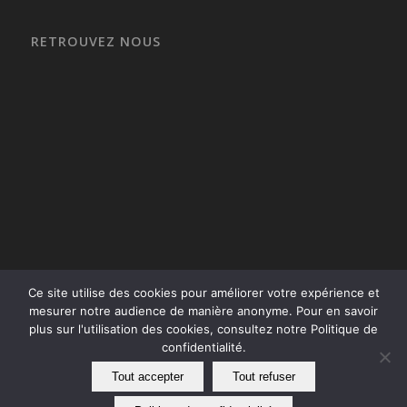
RETROUVEZ NOUS
Ce site utilise des cookies pour améliorer votre expérience et
mesurer notre audience de manière anonyme. Pour en savoir
plus sur l'utilisation des cookies, consultez notre Politique de
confidentialité.
Tout accepter
Tout refuser
Premium Fermetures 2026 - tous droits réservés |
Mentions légales
|
Politique de confidentialité
|
CGV
| -
Enfold Theme by Kriesi