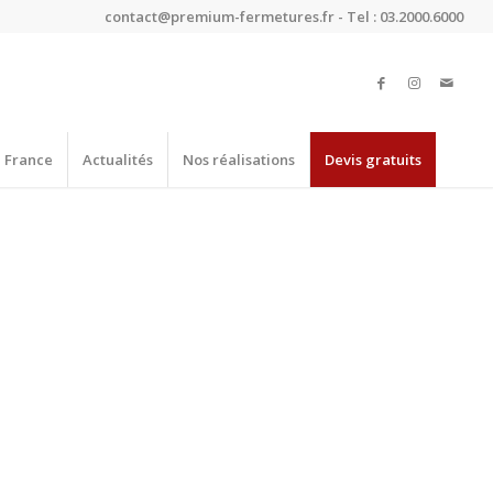
contact@premium-fermetures.fr - Tel : 03.2000.6000
e France
Actualités
Nos réalisations
Devis gratuits