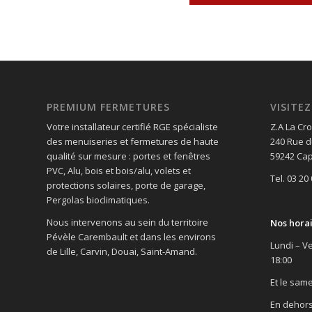
PREMIUM FERMETURES
VISIT
Votre installateur certifié RGE spécialiste
Z.A La Cro
des menuiseries et fermetures de haute
240 Rue d
qualité sur mesure : portes et fenêtres
59242 Cap
PVC, Alu, bois et bois/alu, volets et
Tel. 03 20
protections solaires, porte de garage,
Pergolas bioclimatiques.
Nous intervenons au sein du territoire
Nos hora
Pévèle Carembault et dans les environs
Lundi – Ve
de Lille, Carvin, Douai, Saint-Amand.
18:00
Et le same
En dehors