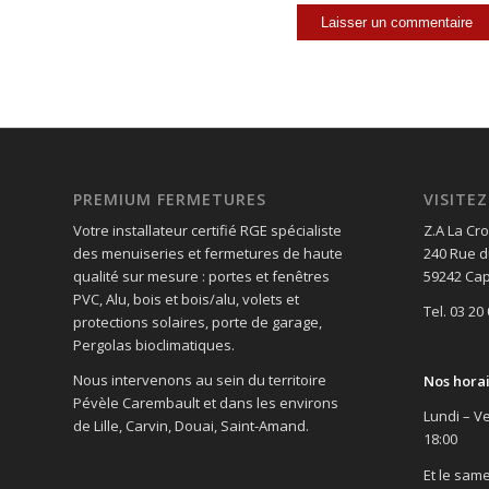
PREMIUM FERMETURES
VISIT
Votre installateur certifié RGE spécialiste
Z.A La Cro
des menuiseries et fermetures de haute
240 Rue d
qualité sur mesure : portes et fenêtres
59242 Cap
PVC, Alu, bois et bois/alu, volets et
Tel. 03 20
protections solaires, porte de garage,
Pergolas bioclimatiques.
Nous intervenons au sein du territoire
Nos hora
Pévèle Carembault et dans les environs
Lundi – Ve
de Lille, Carvin, Douai, Saint-Amand.
18:00
Et le same