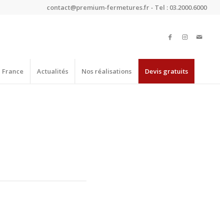
contact@premium-fermetures.fr - Tel : 03.2000.6000
e France
Actualités
Nos réalisations
Devis gratuits