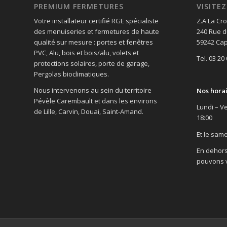
PREMIUM FERMETURES
VISIT
Votre installateur certifié RGE spécialiste
Z.A La Cro
des menuiseries et fermetures de haute
240 Rue d
qualité sur mesure : portes et fenêtres
59242 Cap
PVC, Alu, bois et bois/alu, volets et
Tel. 03 20
protections solaires, porte de garage,
Pergolas bioclimatiques.
Nous intervenons au sein du territoire
Nos hora
Pévèle Carembault et dans les environs
Lundi – Ve
de Lille, Carvin, Douai, Saint-Amand.
18:00
Et le same
En dehors
pouvons v