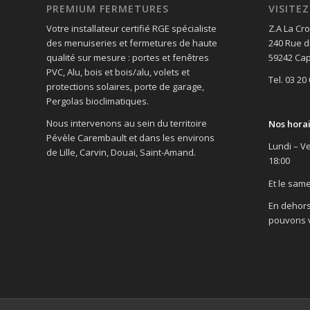
PREMIUM FERMETURES
VISIT
Votre installateur certifié RGE spécialiste
Z.A La Cro
des menuiseries et fermetures de haute
240 Rue d
qualité sur mesure : portes et fenêtres
59242 Cap
PVC, Alu, bois et bois/alu, volets et
Tel. 03 20
protections solaires, porte de garage,
Pergolas bioclimatiques.
Nous intervenons au sein du territoire
Nos hora
Pévèle Carembault et dans les environs
Lundi – Ve
de Lille, Carvin, Douai, Saint-Amand.
18:00
Et le same
En dehors
pouvons v