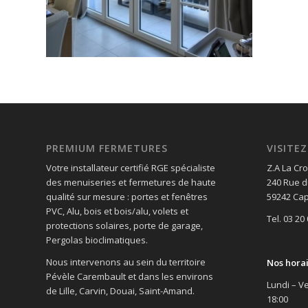
PREMIUM FERMETURES
VISIT
Votre installateur certifié RGE spécialiste
Z.A La Cro
des menuiseries et fermetures de haute
240 Rue d
qualité sur mesure : portes et fenêtres
59242 Cap
PVC, Alu, bois et bois/alu, volets et
Tel. 03 20
protections solaires, porte de garage,
Pergolas bioclimatiques.
Nous intervenons au sein du territoire
Nos hora
Pévèle Carembault et dans les environs
Lundi – Ve
de Lille, Carvin, Douai, Saint-Amand.
18:00