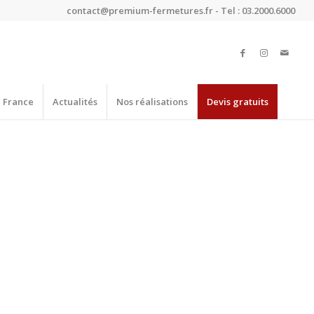
contact@premium-fermetures.fr - Tel : 03.2000.6000
e France
Actualités
Nos réalisations
Devis gratuits